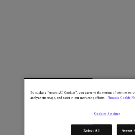
Copia link
Invia tramite email
Condividi su X
Condividi su Facebook
Condividi su LinkedIn
By clicking “Accept All Cookies”, you agree to the storing of cookies on y
analyze site usage, and assist in our marketing efforts.
Nutanix Cookie No
Cookies Settings
Reject All
Accept 