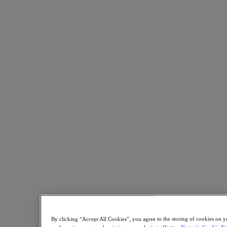
Partager sur X
Partager sur Facebook
Partager sur LinkedIn
Revenir aux ressources
Trouver le calme au milieu de la tempête
: en savoir plus sur l'impact de
l'acquisition de VMware par Broadcom
et les voies potentielles à suivre
Rejoignez Lee Caswell, vice-président senior du marketing
produits et solutions chez Nutanix et Steve McDowell, analyste
principal chez NAND Research, pour découvrir l'évolution du
paysage de la virtualisation et des plateformes cloud après
l'acquisition de VMware par Broadcom.
By clicking “Accept All Cookies”, you agree to the storing of cookies on y