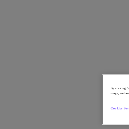
Revenir aux ressources
ITS Integra
Télécharger le PDF
Partager
Partager
By clicking “
usage, and ass
Copier le lien
Cookies Set
Envoyer par e-mail
Partager sur X
Partager sur Facebook