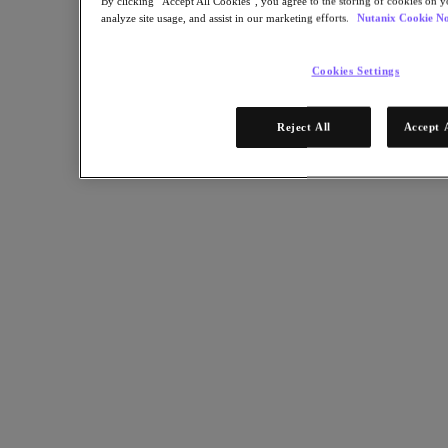
By clicking “Accept All Cookies”, you agree to the storing of cookies on y
analyze site usage, and assist in our marketing efforts.
Nutanix Cookie No
Cookies Settings
Reject All
Accept 