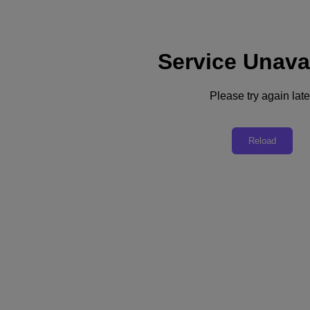
Service Unava
Please try again late
Revenir aux ressources
DIMOTRANS Group segmente son
Reload
système d’information sur des
infrastructures Nutanix
Télécharger le PDF
Partager
Partager
Copier le lien
Envoyer par e-mail