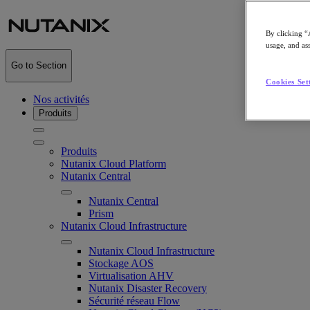
By clicking “
usage, and ass
Go to Section
Cookies Set
Nos activités
Produits
Produits
Nutanix Cloud Platform
Nutanix Central
Nutanix Central
Prism
Nutanix Cloud Infrastructure
Nutanix Cloud Infrastructure
Stockage AOS
Virtualisation AHV
Nutanix Disaster Recovery
Sécurité réseau Flow