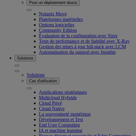
Pour un déploiement réussi
Nutanix Move
Plateformes matérielles
Options logicielles
Community Edition
Évaluation de la configuration avec Sizer
Tests de performance et de fiabilité avec X-Ray
Gestion des mises à jour full-stack avec LCM
Automatisation du support avec Insights
Solutions
Solutions
Cas d'utilisation
Applications stratégiques
Multicloud Hybride
Cloud Privé
Cloud Native
La souveraineté numérique
Développement et Test
End User Computing
IA et machine learning
Bureau distant et succursale et Edge Computing