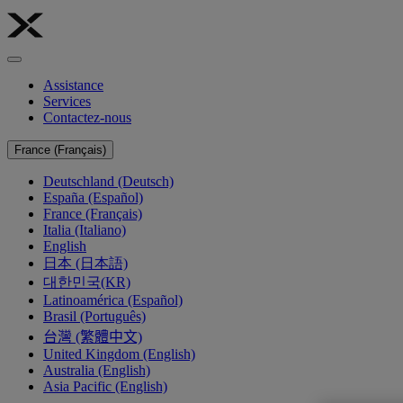
Assistance
Services
Contactez-nous
France (Français)
Deutschland (Deutsch)
España (Español)
France (Français)
Italia (Italiano)
English
日本 (日本語)
대한민국(KR)
Latinoamérica (Español)
Brasil (Português)
台灣 (繁體中文)
United Kingdom (English)
Australia (English)
Asia Pacific (English)