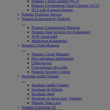
Nutanix Cloud Clusters (NC2)
Nutanix Government Cloud Clusters (GC2)
NCI with External Storage
Nutanix Database Service
Nutanix Kubernetes® Platform
Nutanix Kubernetes® Platform
Nutanix Data Services for Kubernetes
AOS cloud-natif
Multicloud Kubernetes
Nutanix Cloud Manager
Nutanix Cloud Manager
Des opérations intelligentes
Libre-service
Gouvernance des coûts
Nutanix Security Central
Stockage unifié Nutanix
Stockage unifié Nutanix
Stockage de fichiers
Stockage objet
Stockage en blocs avec Volumes
Nutanix Data Lens
Nutanix Enterprise AI