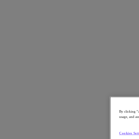
Volver a recursos
Su Éxito Nuestro Objetivo
Descargue el PDF
Compartir
Compartir
By clicking “
Copiar enlace
usage, and ass
Enviar por correo electrónico
Compartir en X
Cookies Set
Compartir en Facebook