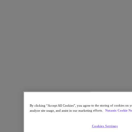
Más información
PASO 1 DE 2
¡Obtenga acceso ahora mismo!
* Información requerida
Dirección de correo electrónico
By clicking “Accept All Cookies”, you agree to the storing of cookies on y
Continúe
analyze site usage, and assist in our marketing efforts.
Nutanix Cookie No
PASO 2 DE 2
Cookies Settings