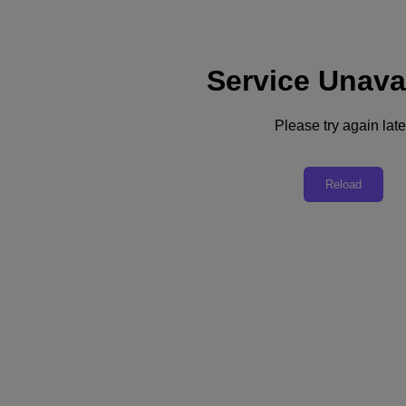
Service Unava
Please try again late
Volver a recursos
La tecnología de Nutanix ayuda a la
Reload
Clínica Girona a reducir sus costes
tecnológicos en un 30%
Descargue el PDF
Compartir
Compartir
Copiar enlace
Enviar por correo electrónico