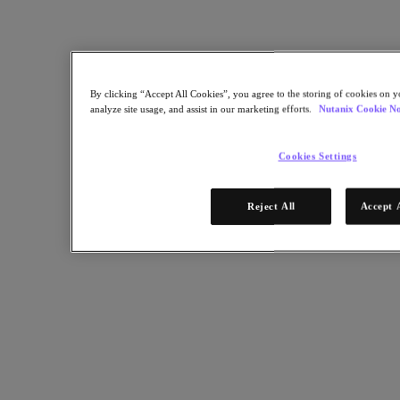
Compartir en X
Compartir en Facebook
Compartir en LinkedIn
By clicking “Accept All Cookies”, you agree to the storing of cookies on y
analyze site usage, and assist in our marketing efforts.
Nutanix Cookie No
Cookies Settings
Reject All
Accept 