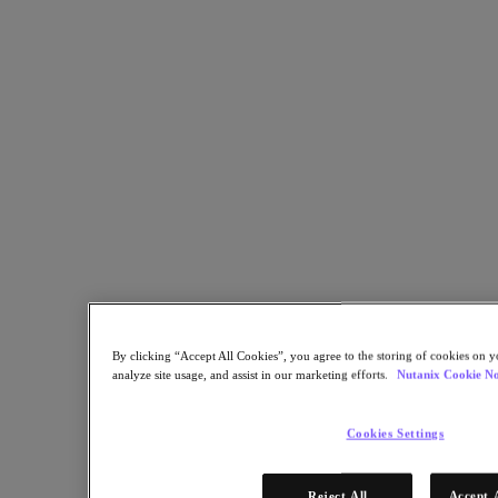
Teilen
Link kopieren
Per E-Mail senden
Auf X teilen
Auf Facebook teilen
Auf LinkedIn teilen
By clicking “Accept All Cookies”, you agree to the storing of cookies on y
analyze site usage, and assist in our marketing efforts.
Nutanix Cookie No
Cookies Settings
Reject All
Accept 