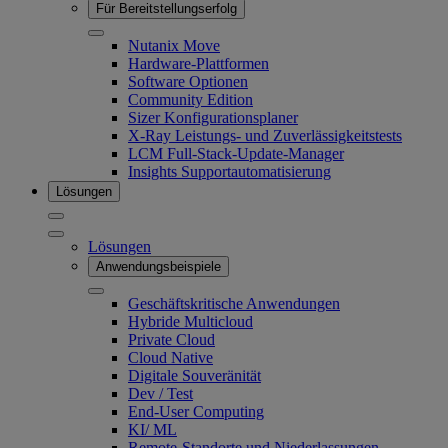
Für Bereitstellungserfolg
Nutanix Move
Hardware-Plattformen
Software Optionen
Community Edition
Sizer Konfigurationsplaner
X-Ray Leistungs- und Zuverlässigkeitstests
LCM Full-Stack-Update-Manager
Insights Supportautomatisierung
Lösungen
Lösungen
Anwendungsbeispiele
Geschäftskritische Anwendungen
Hybride Multicloud
Private Cloud
Cloud Native
Digitale Souveränität
Dev / Test
End-User Computing
KI/​ ML
Remote-Standorte und Niederlassungen