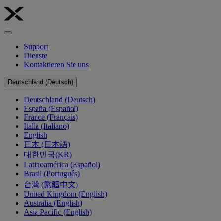
Support
Dienste
Kontaktieren Sie uns
Deutschland (Deutsch)
Deutschland (Deutsch)
España (Español)
France (Français)
Italia (Italiano)
English
日本 (日本語)
대한민국(KR)
Latinoamérica (Español)
Brasil (Português)
台灣 (繁體中文)
United Kingdom (English)
Australia (English)
Asia Pacific (English)