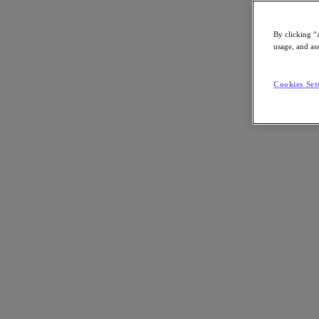
Fachwissen in eine florierende globale Community ein.
By clicking “
usage, and ass
Cookies Set