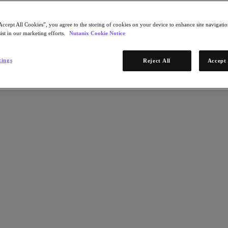
We just need a f
Accept All Cookies”, you agree to the storing of cookies on your device to enhance site navigation
ist in our marketing efforts.
Nutanix Cookie Notice
* Required infor
tings
Reject All
Accept 
Vorname
Nachname
Jobtitel
Berufliche Fun
Telefon
Firma
Adresse
Stadt
Postleitzahl
Land
Bundesland
Bitte klick
Mail über komm