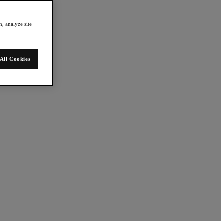
ew more details.
, analyze site
mation
All Cookies
ktion
en Sie hier, wenn Sie von Nutanix-Unternehmen per Telefon und E-
ende Veranstaltungen, Produktneuheiten oder andere