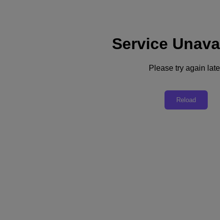
Service Unava
Please try again late
リソースに戻る
Reload
エンタープライズAI アプリケーション
をあらゆる場所に 拡張する際の課題を
克服する方法
PDFをダウンロード
シェア
シェア