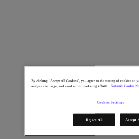
エンタープライズAI アプリケーションをあらゆる場所に 拡
張する際の課題を克服する方法
シェア
リンクをコピー
メールで送信
Xでシェア
By clicking “Accept All Cookies”, you agree to the storing of cookies on y
Facebookでシェア
analyze site usage, and assist in our marketing efforts.
Nutanix Cookie No
Linkedinでシェア
Cookies Settings
Reject All
Accept 